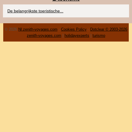
De belangrijkste toeristische...
© 2026
Nl.zenith-voyages.com
-
Cookies Policy
-
Dotclear © 2003-2026
zenith-voyages.com
|
holidayexperts
|
turismo