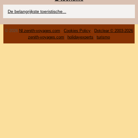
De belangrijkste toeristische...
© 2026
Nl.zenith-voyages.com
-
Cookies Policy
-
Dotclear © 2003-2026
zenith-voyages.com
|
holidayexperts
|
turismo