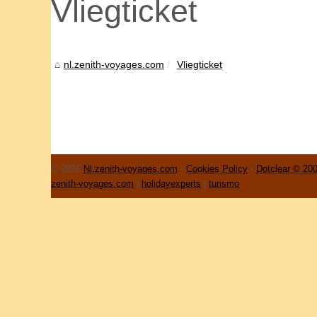
Vliegticket
nl.zenith-voyages.com
Vliegticket
© 2026
Nl.zenith-voyages.com
-
Cookies Policy
-
Dotclear © 20
zenith-voyages.com
|
holidayexperts
|
turismo