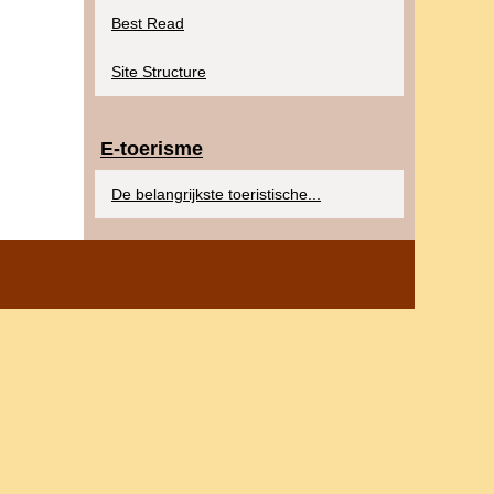
Best Read
Site Structure
E-toerisme
De belangrijkste toeristische...